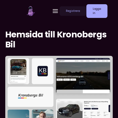
Logga
Registrera
in
Hemsida till Kronobergs
Bil